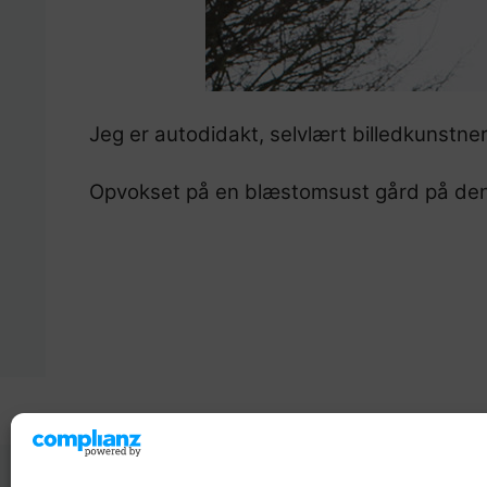
Jeg er autodidakt, selvlært billedkunstn
Opvokset på en blæstomsust gård på den 