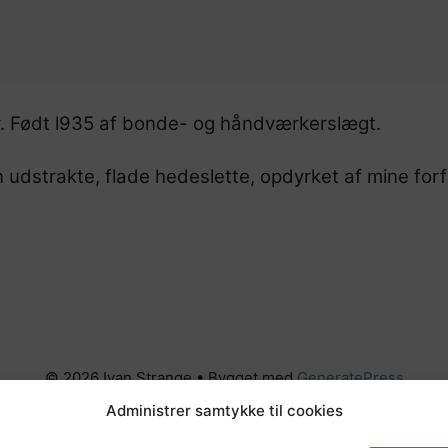
er. Født l935 af bonde- og håndværkerslægt.
udstrakte, flade hedeslette, opdyrket af mine fo
© 2026 Ivan Strange
• Bygget med
GeneratePress
Administrer samtykke til cookies