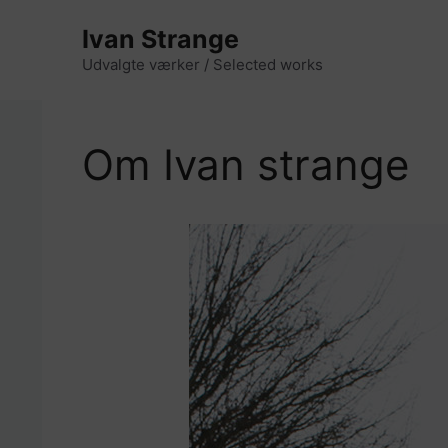
Hop
Ivan Strange
til
indhold
Udvalgte værker / Selected works
Om Ivan strange