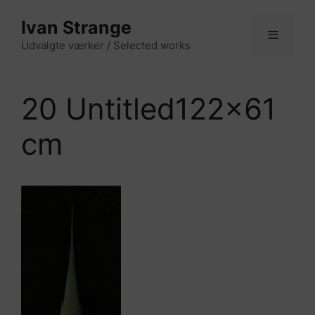
Hop
Ivan Strange
til
indhold
Udvalgte værker / Selected works
Menu
20 Untitled122x61
cm