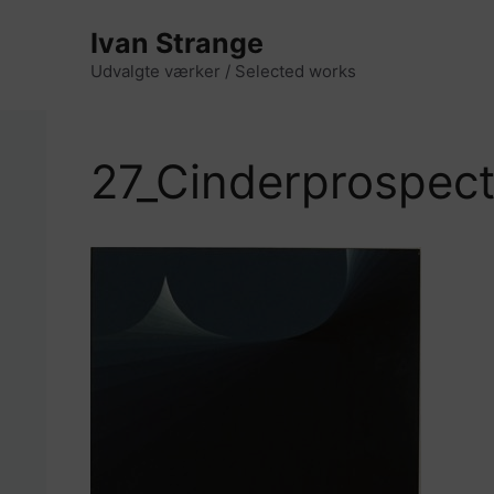
Hop
Ivan Strange
til
indhold
Udvalgte værker / Selected works
27_Cinderprospec