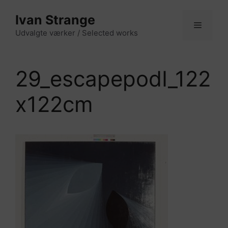
Hop
Ivan Strange
til
indhold
Udvalgte værker / Selected works
Menu
29_escapepodI_122
x122cm