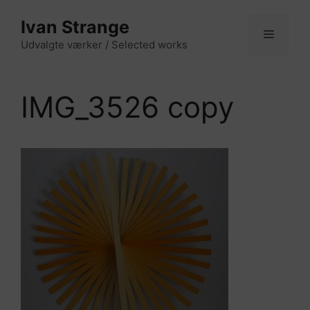
Hop
Ivan Strange
til
indhold
Udvalgte værker / Selected works
Menu
IMG_3526 copy