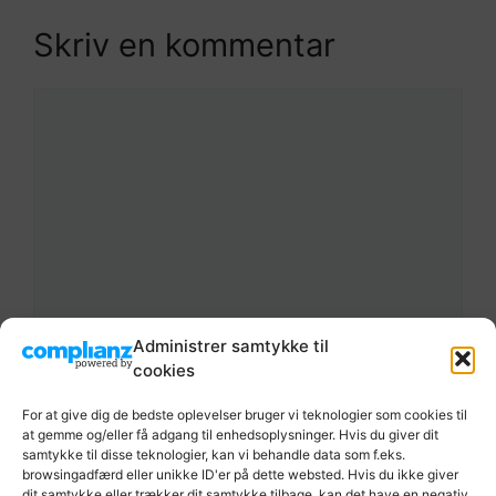
Skriv en kommentar
Kommentar
Administrer samtykke til
Navn
cookies
For at give dig de bedste oplevelser bruger vi teknologier som cookies til
E-
at gemme og/eller få adgang til enhedsoplysninger. Hvis du giver dit
mail
samtykke til disse teknologier, kan vi behandle data som f.eks.
browsingadfærd eller unikke ID'er på dette websted. Hvis du ikke giver
Websted
dit samtykke eller trækker dit samtykke tilbage, kan det have en negativ