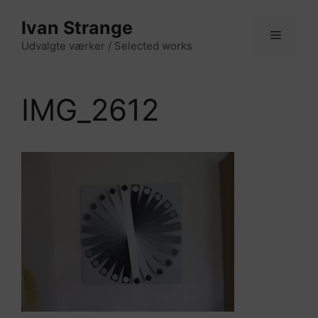
Hop
Ivan Strange
til
indhold
Udvalgte værker / Selected works
Menu
IMG_2612