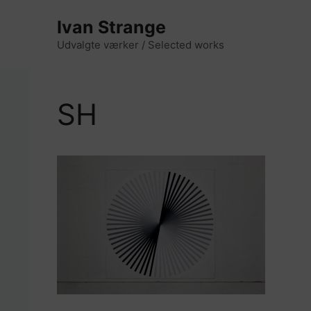
Hop
Ivan Strange
til
indhold
Udvalgte værker / Selected works
SH